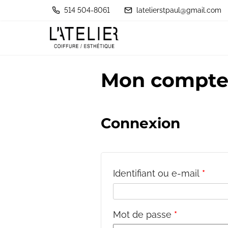
A
514 504-8061
latelierstpaul@gmail.com
l
l
e
r
Mon compt
a
u
c
Connexion
o
n
t
Identifiant ou e-mail
*
e
n
u
Mot de passe
*