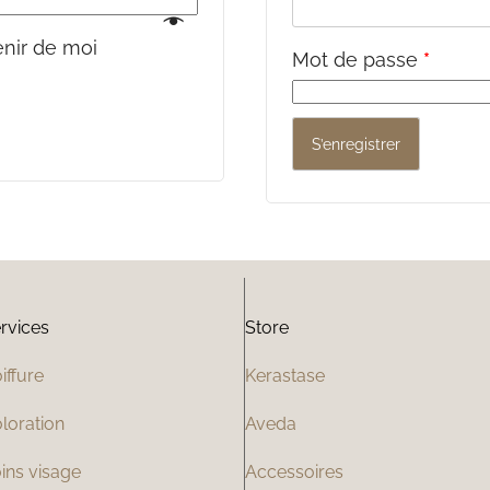
nir de moi
Mot de passe
*
S’enregistrer
rvices
Store
iffure
Kerastase
loration
Aveda
ins visage
Accessoires