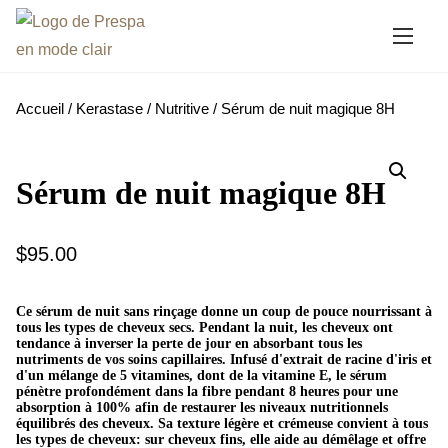
A
l
l
e
Accueil
/
Kerastase
/
Nutritive
/ Sérum de nuit magique 8H
r
a
u
Sérum de nuit magique 8H
c
o
$
95.00
n
t
Ce sérum de nuit sans rinçage donne un coup de pouce nourrissant à
e
tous les types de cheveux secs. Pendant la nuit, les cheveux ont
tendance à inverser la perte de jour en absorbant tous les
n
nutriments de vos soins capillaires. Infusé d'extrait de racine d'iris et
u
d'un mélange de 5 vitamines, dont de la vitamine E, le sérum
pénètre profondément dans la fibre pendant 8 heures pour une
absorption à 100% afin de restaurer les niveaux nutritionnels
équilibrés des cheveux. Sa texture légère et crémeuse convient à tous
les types de cheveux: sur cheveux fins, elle aide au démêlage et offre