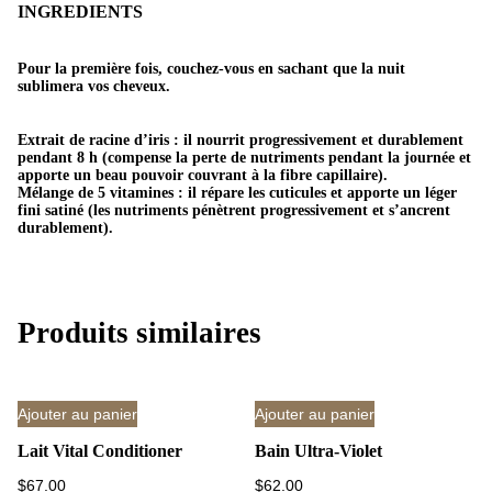
INGREDIENTS
e
8
Pour la première fois, couchez-vous en sachant que la nuit
H
sublimera vos cheveux.
Extrait de racine d’iris : il nourrit progressivement et durablement
pendant 8 h (compense la perte de nutriments pendant la journée et
apporte un beau pouvoir couvrant à la fibre capillaire).
Mélange de 5 vitamines : il répare les cuticules et apporte un léger
fini satiné (les nutriments pénètrent progressivement et s’ancrent
durablement).
Produits similaires
Ajouter au panier
Ajouter au panier
Lait Vital Conditioner
Bain Ultra-Violet
$
67.00
$
62.00