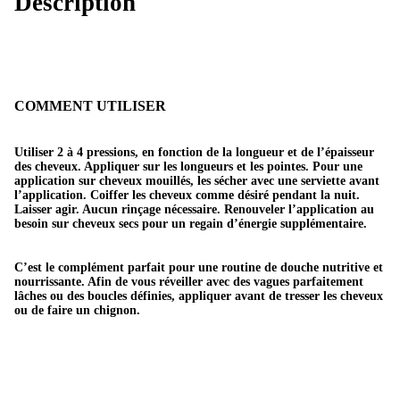
Description
é
r
u
m
COMMENT UTILISER
d
e
Utiliser 2 à 4 pressions, en fonction de la longueur et de l’épaisseur
n
des cheveux. Appliquer sur les longueurs et les pointes. Pour une
application sur cheveux mouillés, les sécher avec une serviette avant
u
l’application. Coiffer les cheveux comme désiré pendant la nuit.
Laisser agir. Aucun rinçage nécessaire. Renouveler l’application au
i
besoin sur cheveux secs pour un regain d’énergie supplémentaire.
t
m
C’est le complément parfait pour une routine de douche nutritive et
nourrissante. Afin de vous réveiller avec des vagues parfaitement
a
lâches ou des boucles définies, appliquer avant de tresser les cheveux
ou de faire un chignon.
g
i
q
u