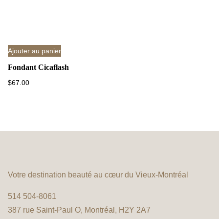
Ajouter au panier
Fondant Cicaflash
$
67.00
Votre destination beauté au cœur du Vieux-Montréal
514 504-8061
387 rue Saint-Paul O, Montréal, H2Y 2A7