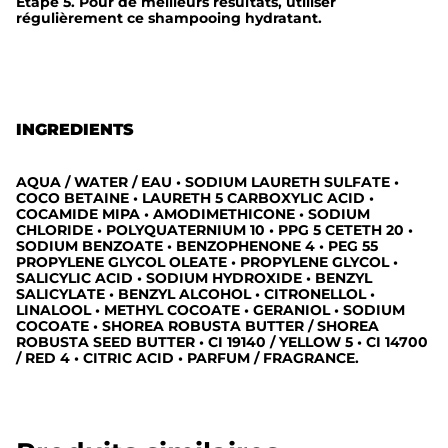
Étape 5. Pour de meilleurs résultats, utiliser
i
régulièrement ce shampooing hydratant.
n
S
a
t
INGREDIENTS
i
n
AQUA / WATER / EAU • SODIUM LAURETH SULFATE •
COCO BETAINE • LAURETH 5 CARBOXYLIC ACID •
1
COCAMIDE MIPA • AMODIMETHICONE • SODIUM
CHLORIDE • POLYQUATERNIUM 10 • PPG 5 CETETH 20 •
SODIUM BENZOATE • BENZOPHENONE 4 • PEG 55
PROPYLENE GLYCOL OLEATE • PROPYLENE GLYCOL •
SALICYLIC ACID • SODIUM HYDROXIDE • BENZYL
SALICYLATE • BENZYL ALCOHOL • CITRONELLOL •
LINALOOL • METHYL COCOATE • GERANIOL • SODIUM
COCOATE • SHOREA ROBUSTA BUTTER / SHOREA
ROBUSTA SEED BUTTER • CI 19140 / YELLOW 5 • CI 14700
/ RED 4 • CITRIC ACID • PARFUM / FRAGRANCE.