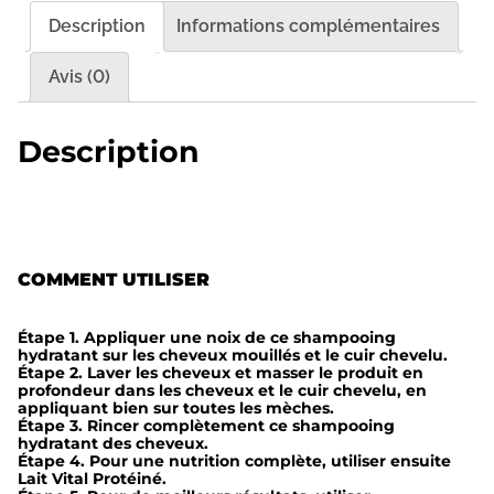
t
Description
Informations complémentaires
é
d
Avis (0)
e
S
Description
h
a
m
p
COMMENT UTILISER
o
o
Étape 1. Appliquer une noix de ce shampooing
i
hydratant sur les cheveux mouillés et le cuir chevelu.
Étape 2. Laver les cheveux et masser le produit en
n
profondeur dans les cheveux et le cuir chevelu, en
appliquant bien sur toutes les mèches.
g
Étape 3. Rincer complètement ce shampooing
hydratant des cheveux.
B
Étape 4. Pour une nutrition complète, utiliser ensuite
a
Lait Vital Protéiné.