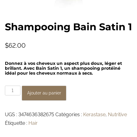
Shampooing Bain Satin 1
$
62.00
Donnez à vos cheveux un aspect plus doux, léger et
brillant. Avec Bain Satin 1, un shampooing protéiné
idéal pour les cheveux normaux à secs.
q
Ajouter au panier
u
a
UGS :
3474636382675
Catégories :
Kerastase
,
Nutritive
n
Étiquette :
Hair
t
i