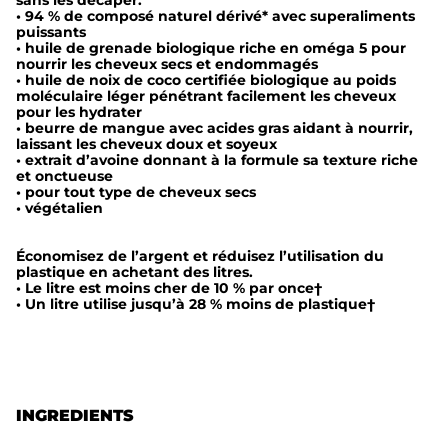
i
• 94 % de composé naturel dérivé* avec superaliments
s
puissants
• huile de grenade biologique riche en oméga 5 pour
h
nourrir les cheveux secs et endommagés
• huile de noix de coco certifiée biologique au poids
(
moléculaire léger pénétrant facilement les cheveux
pour les hydrater
l
• beurre de mangue avec acides gras aidant à nourrir,
i
laissant les cheveux doux et soyeux
• extrait d’avoine donnant à la formule sa texture riche
g
et onctueuse
• pour tout type de cheveux secs
h
• végétalien
t
m
Économisez de l’argent et réduisez l’utilisation du
plastique en achetant des litres.
o
• Le litre est moins cher de 10 % par once†
• Un litre utilise jusqu’à 28 % moins de plastique†
i
s
t
u
INGREDIENTS
r