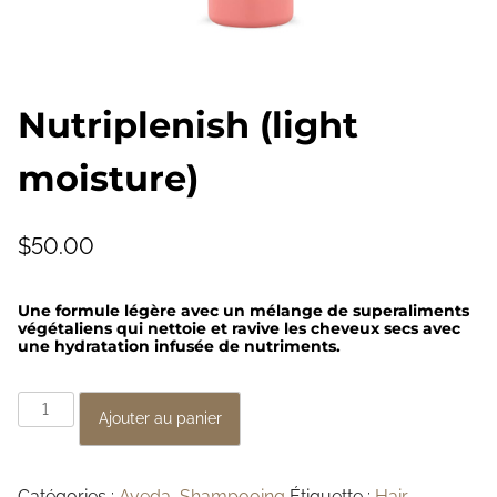
Nutriplenish (light
moisture)
$
50.00
Une formule légère avec un mélange de superaliments
végétaliens qui nettoie et ravive les cheveux secs avec
une hydratation infusée de nutriments.
q
Ajouter au panier
u
a
Catégories :
Aveda
,
Shampooing
Étiquette :
Hair