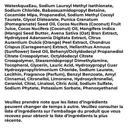
e
WaterAquaEau, Sodium Lauroyl Methyl Isethionate,
)
Sodium Chloride, Babassuamidopropyl Betaine,
Cocamide Mipa, Propanediol, Sodium Methyl Cocoyl
Taurate, Glycol Distearate, Punica Granatum
(Pomegranate) Seed Oil, Cocos Nucifera (Coconut) Fruit
Juice, Cocos Nucifera (Coconut) Oil, Mangifera Indica
(Mango) Seed Butter, Avena Sativa (Oat) Bran Extract,
Hydrolyzed Adansonia Digitata Extract, Citrus
Aurantium Dulcis (Orange) Peel Extract, Chondrus
Crispus (Carrageenan) Extract, Helianthus Annuus
(Sunflower) Seed Oil, Behenyl/Octyldodecyl Propanediol
Citrate Crosspolymer, Octyldodecyl Citrate
Crosspolymer, Stearamidopropyl Dimethylamine,
Tocopherol, Glycerin, Lauric Acid, Hydroxypropyl Guar
Hydroxypropyltrimonium Chloride, Sodium Laurate,
Lecithin, Fragrance (Parfum), Benzyl Benzoate, Amyl
Cinnamal, Citronellol, Limonene, Hydroxycitronellal,
Geraniol, Citral, Linalool, Citric Acid, Sodium Sulfate,
Sodium Phytate, Potassium Sorbate, Phenoxyethanol
Veuillez prendre note que les listes d’ingrédients
peuvent changer de temps à autre. Veuillez consulter la
liste d’ingrédients sur l’emballage du produit que vous
recevez pour obtenir la liste d’ingrédients la plus
récente.