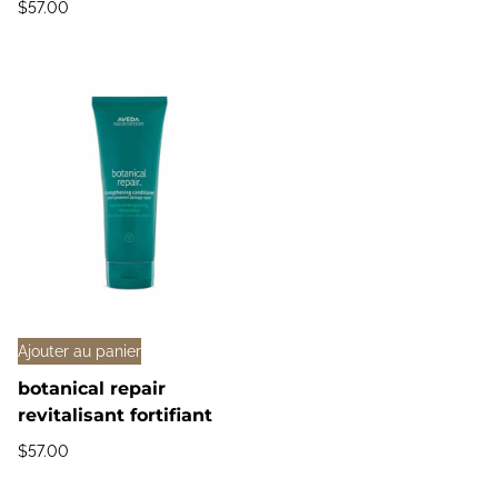
$
57.00
Ajouter au panier
botanical repair
revitalisant fortifiant
$
57.00