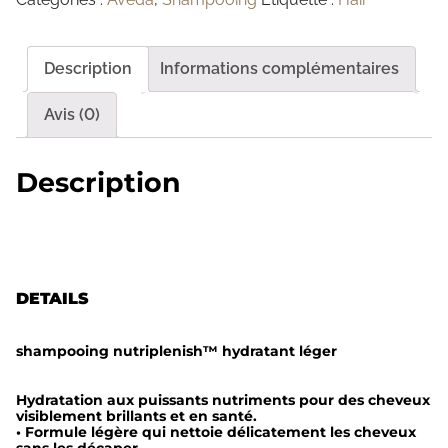
n
t
i
Description
Informations complémentaires
t
é
Avis (0)
d
e
Description
N
u
t
r
DETAILS
i
p
shampooing nutriplenish
™
hydratant léger
l
e
Hydratation aux puissants nutriments pour des cheveux
visiblement brillants et en santé.
n
• Formule légère qui nettoie délicatement les cheveux
sans les décaper.