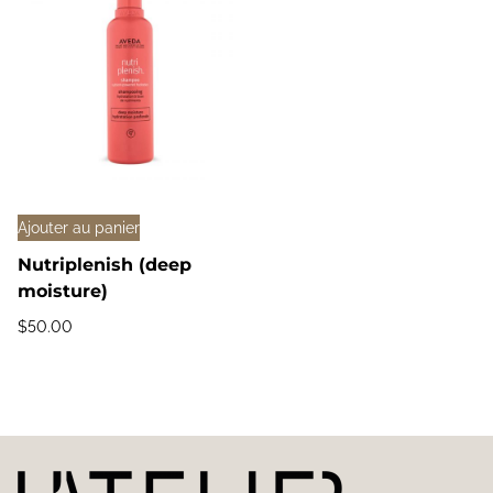
C
O
L
O
R
C
O
N
Ajouter au panier
T
Nutriplenish (deep
R
moisture)
O
$
50.00
L
:
R
I
C