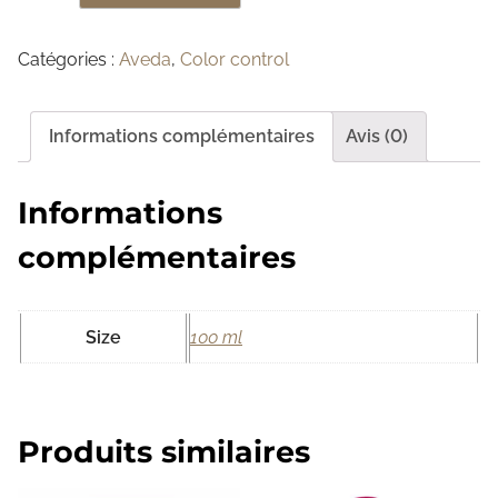
u
a
Catégories :
Aveda
,
Color control
n
t
i
Informations complémentaires
Avis (0)
t
é
Informations
d
e
complémentaires
T
R
Size
100 ml
A
I
T
E
Produits similaires
M