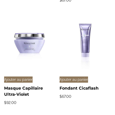
$
67.00
Ajouter au panier
Ajouter au panier
Masque Capillaire
Fondant Cicaflash
Ultra-Violet
$
67.00
$
92.00