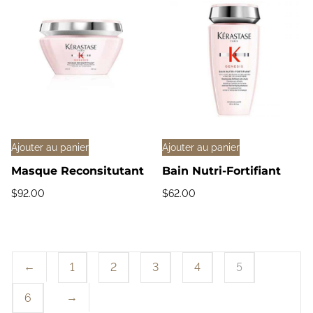
Ajouter au panier
Ajouter au panier
Masque Reconsitutant
Bain Nutri-Fortifiant
$
92.00
$
62.00
←
1
2
3
4
5
→
6