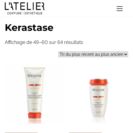
A
Accueil
/
Kerastase
/ Page 5
l
Kerastase
l
e
Affichage de 49–60 sur 64 résultats
r
a
u
c
o
n
t
e
n
u