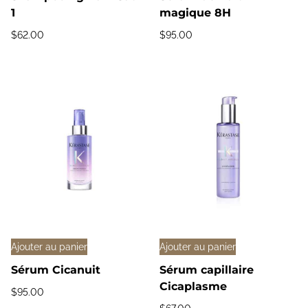
1
magique 8H
$
62.00
$
95.00
Ajouter au panier
Ajouter au panier
Sérum Cicanuit
Sérum capillaire
Cicaplasme
$
95.00