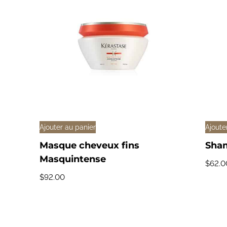
o
o
Ajouter au panier
Ajoute
Masque cheveux fins
Sham
Masquintense
$
62.0
$
92.00