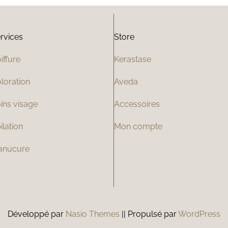
rvices
Store
iffure
Kerastase
loration
Aveda
ins visage
Accessoires
ilation
Mon compte
anucure
Développé par
Nasio Themes
||
Propulsé par
WordPress