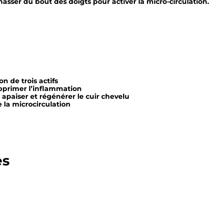
asser du bout des doigts pour activer la micro-circulation.
r
é
v
e
n
n de trois actifs
t
upprimer l’inflammation
 apaiser et régénérer le cuir chevelu
i
 la microcirculation
o
n
S
es
h
a
m
p