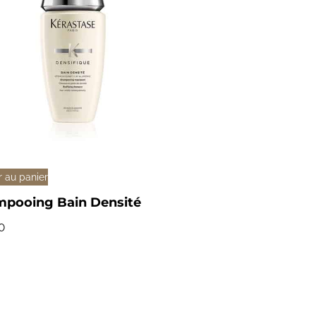
r au panier
pooing Bain Densité
0