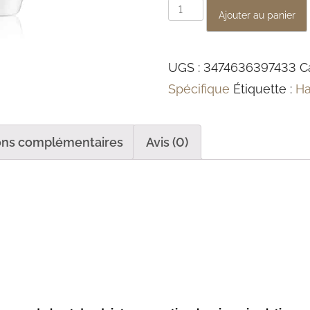
q
Ajouter au panier
u
a
UGS :
3474636397433
C
n
Spécifique
Étiquette :
Ha
t
i
t
ons complémentaires
Avis (0)
é
d
e
B
a
i
n
P