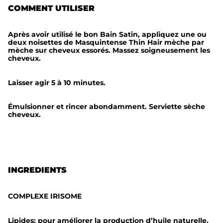
COMMENT UTILISER
e
c
Après avoir utilisé le bon Bain Satin, appliquez une ou
h
deux noisettes de Masquintense Thin Hair mèche par
mèche sur cheveux essorés. Massez soigneusement les
e
cheveux.
v
Laisser agir 5 à 10 minutes.
e
u
Émulsionner et rincer abondamment. Serviette sèche
x
cheveux.
é
p
a
i
INGREDIENTS
s
M
COMPLEXE IRISOME
a
Lipides: pour améliorer la production d’huile naturelle.
s