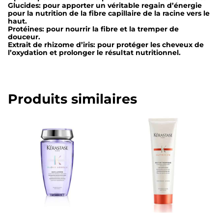
Glucides: pour apporter un véritable regain d’énergie
pour la nutrition de la fibre capillaire de la racine vers le
q
haut.
u
Protéines: pour nourrir la fibre et la tremper de
douceur.
i
Extrait de rhizome d’iris: pour protéger les cheveux de
l’oxydation et prolonger le résultat nutritionnel.
n
t
e
Produits similaires
n
s
e