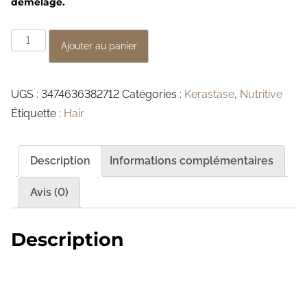
démêlage.
q
Ajouter au panier
u
a
UGS :
3474636382712
Catégories :
Kerastase
,
Nutritive
n
Étiquette :
Hair
t
i
t
Description
Informations complémentaires
é
d
Avis (0)
e
M
Description
a
s
q
u