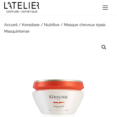
A
l
l
Accueil
/
Kerastase
/
Nutritive
/ Masque cheveux épais
e
Masquintense
r
a
u
c
o
n
t
e
n
u